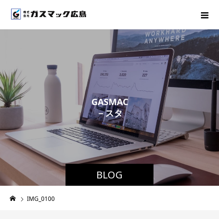
G
A
S
M
A
C
－
ス
タ
ッ
フ
ブ
ロ
グ
BLOG
IMG_0100