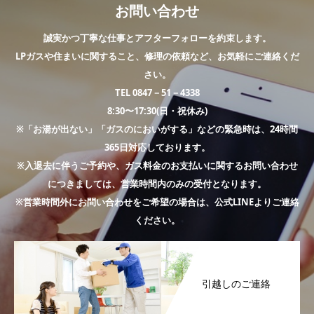
お問い合わせ
誠実かつ丁寧な仕事とアフターフォローを約束します。
LPガスや住まいに関すること、修理の依頼など、お気軽にご連絡くだ
さい。
TEL 0847－51－4338
8:30〜17:30(日・祝休み)
※「お湯が出ない」「ガスのにおいがする」などの緊急時は、24時間
365日対応しております。
※入退去に伴うご予約や、ガス料金のお支払いに関するお問い合わせ
につきましては、営業時間内のみの受付となります。
※営業時間外にお問い合わせをご希望の場合は、公式LINEよりご連絡
ください。
引越しのご連絡