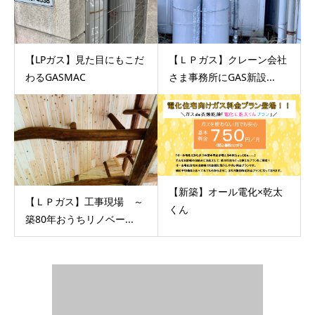
【LPガス】見た目にもこだ
【ＬＰガス】クレーン会社
わるGASMAC
さま事務所にGAS新設...
【新築】オール電化×乾太
【ＬＰガス】工事現場 ～
くん
築80年おうちリノベー...