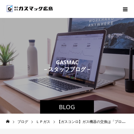
G
A
S
M
A
C
－
ス
タ
ッ
フ
ブ
ロ
グ
－
BLOG
ブログ
ＬＰガス
【ガスコンロ】ガス機器の交換は「プロ」にお任せ！