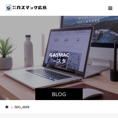
G
A
S
M
A
C
－
ス
タ
ッ
フ
ブ
ロ
BLOG
IMG_4888