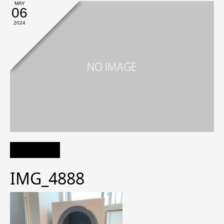
MAY
06
2024
IMG_4888