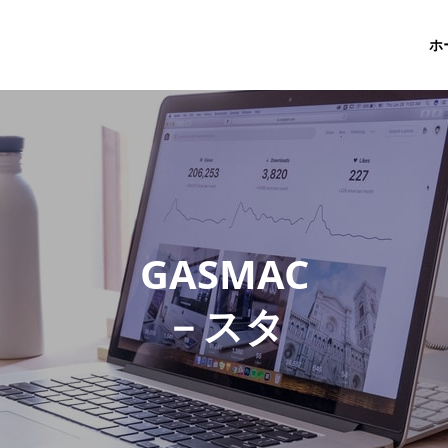
ホ
G
A
S
M
A
C
－
ス
タ
ッ
フ
ブ
ロ
グ
－