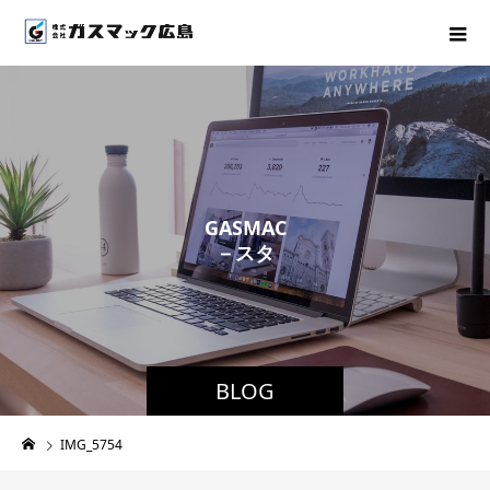
G
A
S
M
A
C
－
ス
タ
ッ
フ
ブ
ロ
グ
BLOG
IMG_5754