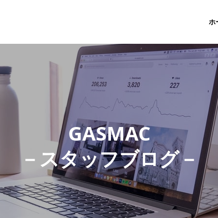
ホ
G
A
S
M
A
C
－
ス
タ
ッ
フ
ブ
ロ
グ
－