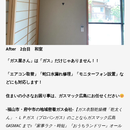
After 2台目 和室
「ガス屋さん」は「ガス」だけじゃありません！！
「エアコン取替」「蛇口水漏れ修理」「モニターフォン設置」な
どにも対応します！
住まいの小さなお困り事は、ガスマック広島にお任せください
‐福山市・府中市の地域密着ガス会社‐
【ガス衣類乾燥機「乾太く
ん」・ＬＰガス（プロパンガス）のことならガスマック広島
GASMAC まで♪『家事ラク・時短』『おうちランドリー』オール