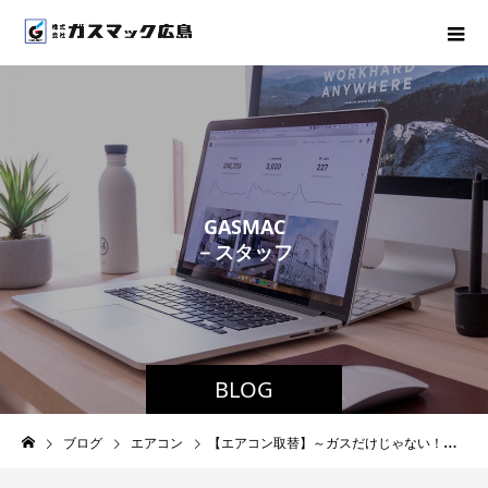
G
A
S
M
A
C
－
ス
タ
ッ
フ
ブ
ロ
グ
－
BLOG
ブログ
エアコン
【エアコン取替】～ガスだけじゃない！？エアコン設置もお任せ～