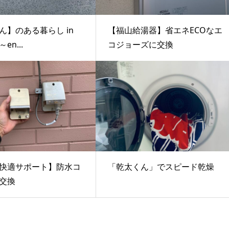
ん】のある暮らし in
【福山給湯器】省エネECOなエ
en...
コジョーズに交換
快適サポート】防水コ
「乾太くん」でスピード乾燥
交換