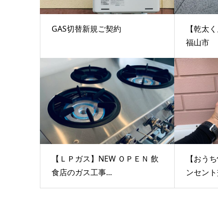
GAS切替新規ご契約
【乾太く
福山市 ～
【ＬＰガス】NEW ＯＰＥＮ 飲
【おうち
食店のガス工事...
ンセント