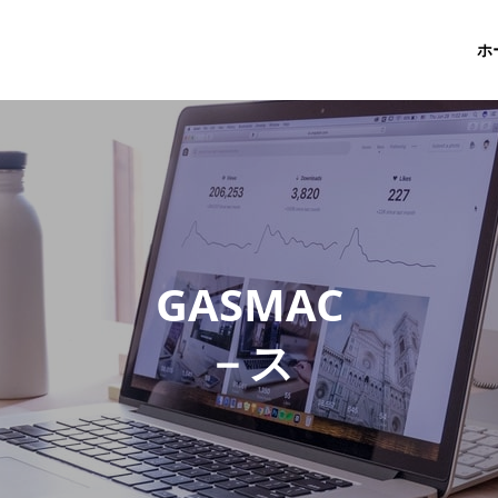
ホ
G
A
S
M
A
C
－
ス
タ
ッ
フ
ブ
ロ
グ
－