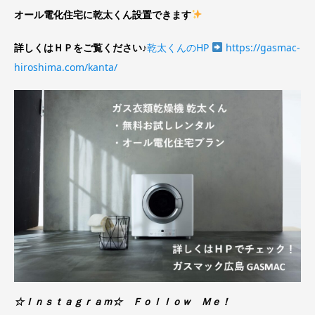
オール電化住宅に乾太くん設置できます
詳しくはＨＰをご覧ください♪
乾太くんのHP
https://gasmac-
hiroshima.com/kanta/
☆Ｉｎｓｔａｇｒａｍ☆ Ｆｏｌｌｏｗ Ｍｅ！