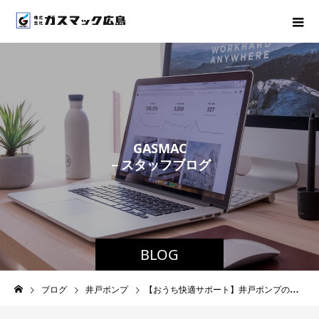
G
A
S
M
A
C
－
ス
タ
ッ
フ
ブ
ロ
グ
－
BLOG
ブログ
井戸ポンプ
【おうち快適サポート】井戸ポンプの交換もGASMACへ