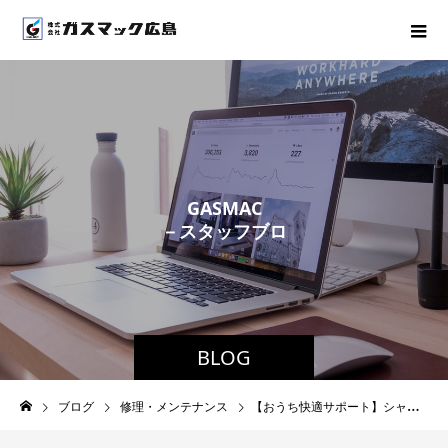
G
A
S
M
A
C
－
ス
タ
ッ
フ
ブ
ロ
グ
－
BLOG
ブログ
修理・メンテナンス
【おうち快適サポート】シャワー水栓の交換もGASMACへ