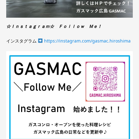
☆Ｉｎｓｔａｇｒａｍ☆ Ｆｏｌｌｏｗ Ｍｅ！
インスタグラム
https://instagram.com/gasmac.hiroshima