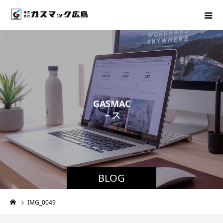
G
A
S
M
A
C
－
ス
タ
ッ
フ
BLOG
IMG_0049