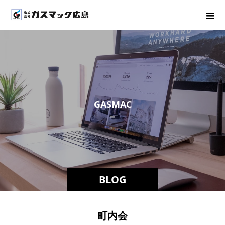
G
A
S
M
A
C
－
ス
タ
BLOG
町内会