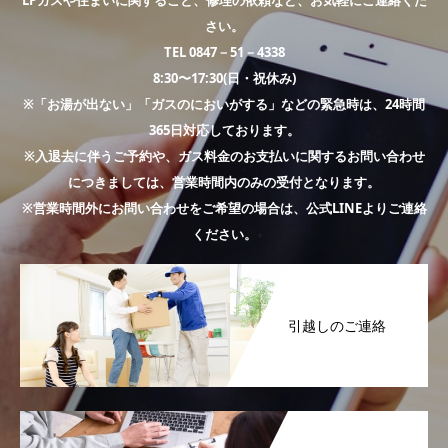
LPガスや住まいに関すること、修理の依頼など、お気軽にご連絡くだ
さい。
TEL 0847－51－4338
8:30〜17:30(日・祝休み)
※「お湯が出ない」「ガスのにおいがする」などの緊急時は、24時間
365日対応しております。
※入退去に伴うご予約や、ガス料金のお支払いに関するお問い合わせ
につきましては、営業時間内のみの受付となります。
※営業時間外にお問い合わせをご希望の場合は、公式LINEよりご連絡
ください。
引越しのご連絡