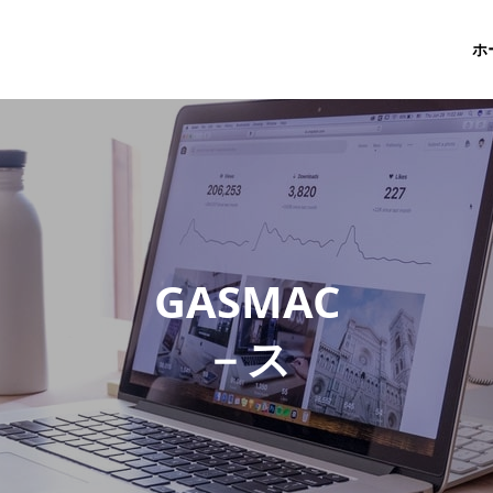
ホ
G
A
S
M
A
C
－
ス
タ
ッ
フ
ブ
ロ
グ
－