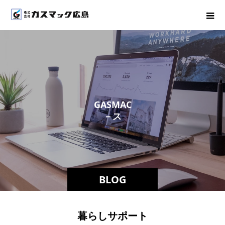
G
A
S
M
A
C
－
ス
タ
ッ
フ
BLOG
暮らしサポート