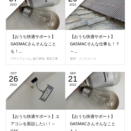
2022
2022
【おうち快適サポート】
【おうち快適サポート】
GASMACさんそんなこと
GASMACそんな仕事も！？
も！...
～...
プチリフォーム
,
施工事例
,
電気工事
修理・メンテナンス
OCT
SEP
26
21
2022
2022
【おうち快適サポート】エ
【おうち快適サポート】
アコンを新設したい！～
GASMACさんそんなこと
GAS...
も！...