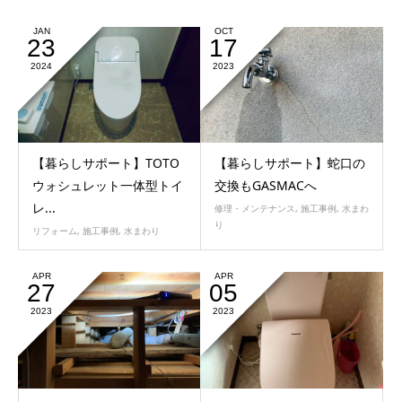
JAN
OCT
23
17
2024
2023
【暮らしサポート】TOTO
【暮らしサポート】蛇口の
ウォシュレット一体型トイ
交換もGASMACへ
レ...
修理・メンテナンス
,
施工事例
,
水まわ
り
リフォーム
,
施工事例
,
水まわり
APR
APR
27
05
2023
2023