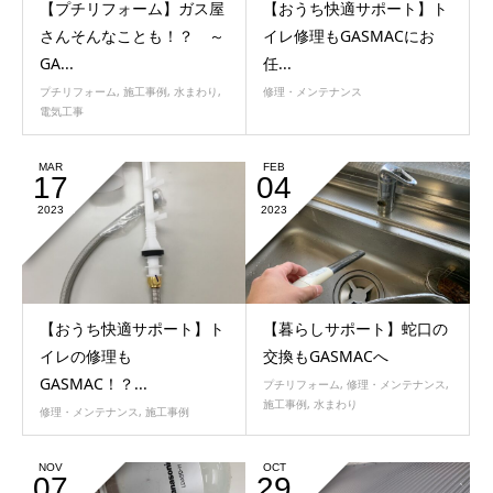
【プチリフォーム】ガス屋
【おうち快適サポート】ト
さんそんなことも！？ ～
イレ修理もGASMACにお
GA...
任...
プチリフォーム
,
施工事例
,
水まわり
,
修理・メンテナンス
電気工事
MAR
FEB
17
04
2023
2023
【おうち快適サポート】ト
【暮らしサポート】蛇口の
イレの修理も
交換もGASMACへ
GASMAC！？...
プチリフォーム
,
修理・メンテナンス
,
施工事例
,
水まわり
修理・メンテナンス
,
施工事例
NOV
OCT
07
29