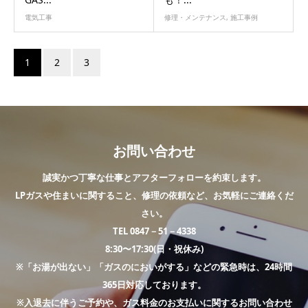
電気工事
修理・メンテナンス
,
施工事例
1
2
3
お問い合わせ
誠実かつ丁寧な仕事とアフターフォローを約束します。
LPガスや住まいに関すること、修理の依頼など、お気軽にご連絡くだ
さい。
TEL 0847－51－4338
8:30〜17:30(日・祝休み)
※「お湯が出ない」「ガスのにおいがする」などの緊急時は、24時間
365日対応しております。
※入退去に伴うご予約や、ガス料金のお支払いに関するお問い合わせ