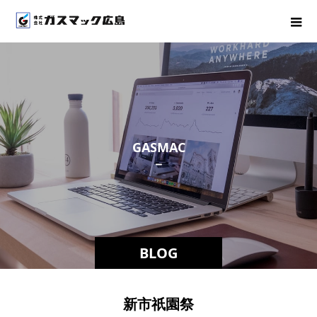
G
A
S
M
A
C
－
ス
タ
BLOG
新市祇園祭