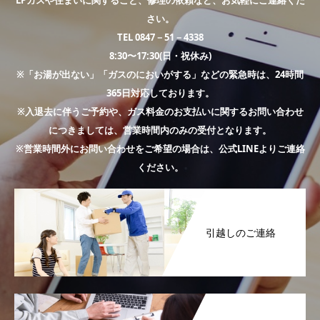
LPガスや住まいに関すること、修理の依頼など、お気軽にご連絡くだ
さい。
TEL 0847－51－4338
8:30〜17:30(日・祝休み)
※「お湯が出ない」「ガスのにおいがする」などの緊急時は、24時間
365日対応しております。
※入退去に伴うご予約や、ガス料金のお支払いに関するお問い合わせ
につきましては、営業時間内のみの受付となります。
※営業時間外にお問い合わせをご希望の場合は、公式LINEよりご連絡
ください。
引越しのご連絡