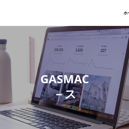
ホ
G
A
S
M
A
C
－
ス
タ
ッ
フ
ブ
ロ
グ
－