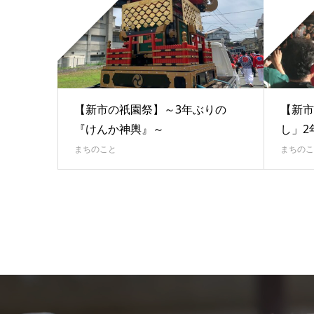
【新市の祇園祭】～3年ぶりの
【新市
『けんか神輿』～
し」2
まちのこと
まちのこ