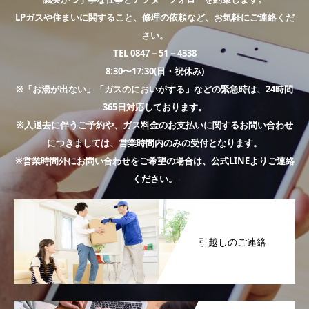
LPガスや住まいに関すること、修理の依頼など、お気軽にご連絡くだ
さい。
TEL 0847－51－4338
8:30〜17:30(日・祝休み)
※「お湯が出ない」「ガスのにおいがする」などの緊急時は、24時間
365日対応しております。
※入退去に伴うご予約や、ガス料金のお支払いに関するお問い合わせ
につきましては、営業時間内のみの受付となります。
※営業時間外にお問い合わせをご希望の場合は、公式LINEよりご連絡
ください。
引越しのご連絡