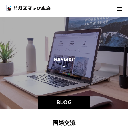
G
A
S
M
A
C
－
ス
タ
BLOG
国際交流