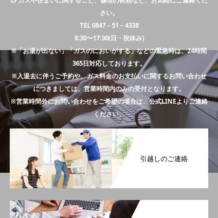
LPガスや住まいに関すること、修理の依頼など、お気軽にご連絡くだ
さい。
TEL 0847－51－4338
8:30〜17:30(日・祝休み)
※「お湯が出ない」「ガスのにおいがする」などの緊急時は、24時間
365日対応しております。
※入退去に伴うご予約や、ガス料金のお支払いに関するお問い合わせ
につきましては、営業時間内のみの受付となります。
※営業時間外にお問い合わせをご希望の場合は、公式LINEよりご連絡
ください。
引越しのご連絡