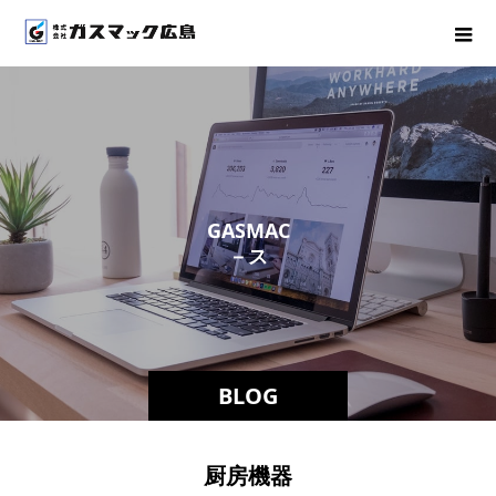
G
A
S
M
A
C
－
ス
タ
ッ
BLOG
厨房機器