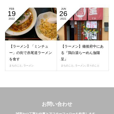
FEB
JUN
19
26
2022
2021
【ラーメン】「ミンチュ
【ラーメン】備後府中にあ
ー」の街で赤尾道ラーメン
る『鶏白湯らーめん伽陽
を食す
呈』
まちのこと
,
ラーメン
まちのこと
,
ラーメン
,
日々のこと
お問い合わせ
誠実かつ丁寧な仕事とアフターフォローを約束します。