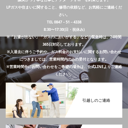
LPガスや住まいに関すること、修理の依頼など、お気軽にご連絡くだ
さい。
TEL 0847－51－4338
8:30〜17:30(日・祝休み)
※「お湯が出ない」「ガスのにおいがする」などの緊急時は、24時間
365日対応しております。
※入退去に伴うご予約や、ガス料金のお支払いに関するお問い合わせ
につきましては、営業時間内のみの受付となります。
※営業時間外にお問い合わせをご希望の場合は、公式LINEよりご連絡
ください。
引越しのご連絡