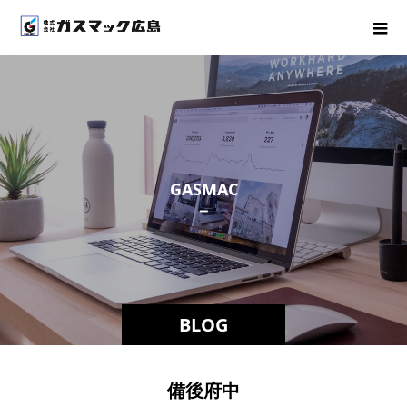
G
A
S
M
A
C
－
ス
タ
ッ
BLOG
備後府中