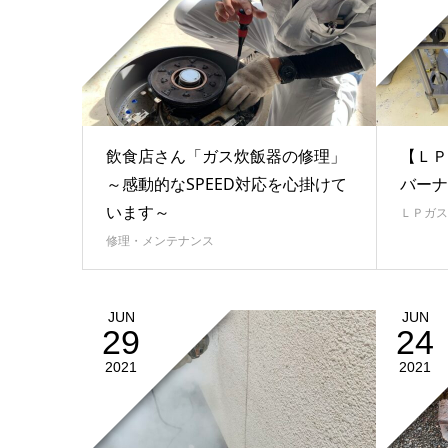
飲食店さん「ガス炊飯器の修理」
【ＬＰ
～感動的なSPEED対応を心掛けて
バーナ
います～
ＬＰガス
修理・メンテナンス
JUN
JUN
29
24
2021
2021