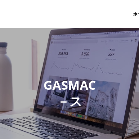
ホ
G
A
S
M
A
C
－
ス
タ
ッ
フ
ブ
ロ
グ
－