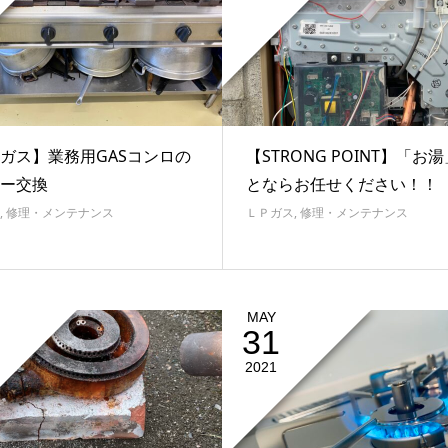
ガス】業務用GASコンロの
【STRONG POINT】「お
ー交換
とならお任せください！！
,
修理・メンテナンス
ＬＰガス
,
修理・メンテナンス
MAY
31
2021