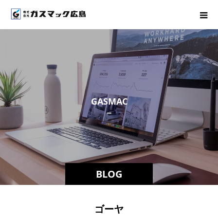
G
A
S
M
A
C
－
ス
タ
ッ
BLOG
ゴーヤ