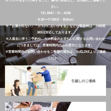
LPガスや住まいに関すること、修理の依頼など、お気軽にご連絡くだ
さい。
TEL 0847－51－4338
8:30〜17:30(日・祝休み)
※「お湯が出ない」「ガスのにおいがする」などの緊急時は、24時間
365日対応しております。
※入退去に伴うご予約や、ガス料金のお支払いに関するお問い合わせ
につきましては、営業時間内のみの受付となります。
※営業時間外にお問い合わせをご希望の場合は、公式LINEよりご連絡
ください。
引越しのご連絡