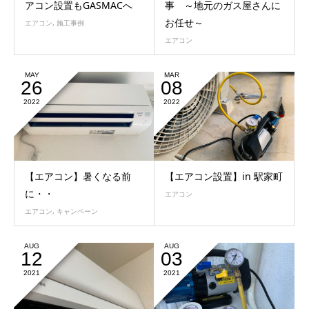
アコン設置もGASMACへ
事 ～地元のガス屋さんに
お任せ～
エアコン
,
施工事例
エアコン
MAY
MAR
26
08
2022
2022
【エアコン】暑くなる前
【エアコン設置】in 駅家町
に・・
エアコン
エアコン
,
キャンペーン
AUG
AUG
12
03
2021
2021