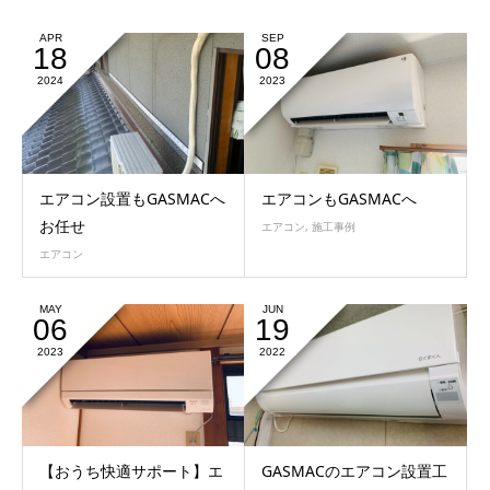
APR
SEP
18
08
2024
2023
エアコン設置もGASMACへ
エアコンもGASMACへ
お任せ
エアコン
,
施工事例
エアコン
MAY
JUN
06
19
2023
2022
【おうち快適サポート】エ
GASMACのエアコン設置工