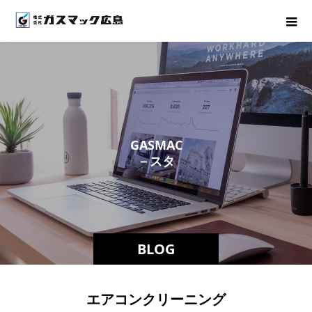
G
A
S
M
A
C
－
ス
タ
ッ
フ
ブ
ロ
グ
－
BLOG
エアコンクリーニング