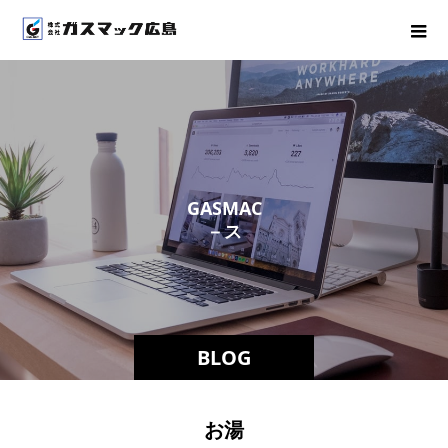
G
A
S
M
A
C
－
ス
タ
ッ
フ
BLOG
お湯