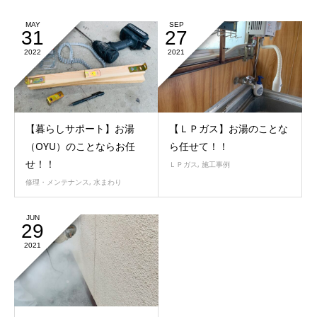
MAY
SEP
31
27
2022
2021
【暮らしサポート】お湯
【ＬＰガス】お湯のことな
（OYU）のことならお任
ら任せて！！
せ！！
ＬＰガス
,
施工事例
修理・メンテナンス
,
水まわり
JUN
29
2021