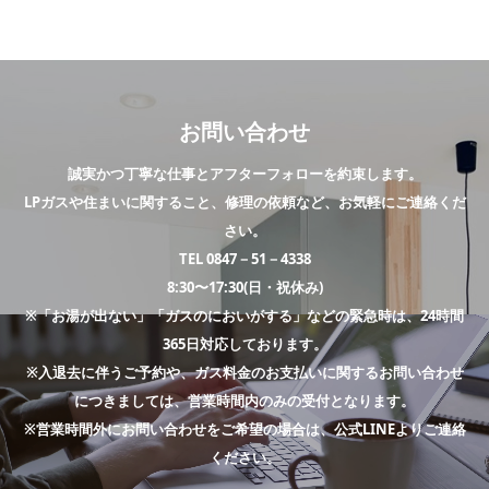
お問い合わせ
誠実かつ丁寧な仕事とアフターフォローを約束します。
LPガスや住まいに関すること、修理の依頼など、お気軽にご連絡くだ
さい。
TEL 0847－51－4338
8:30〜17:30(日・祝休み)
※「お湯が出ない」「ガスのにおいがする」などの緊急時は、24時間
365日対応しております。
※入退去に伴うご予約や、ガス料金のお支払いに関するお問い合わせ
につきましては、営業時間内のみの受付となります。
※営業時間外にお問い合わせをご希望の場合は、公式LINEよりご連絡
ください。