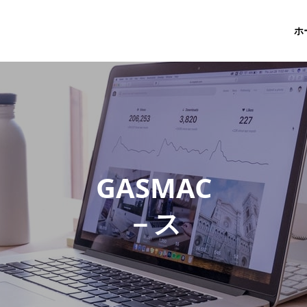
ホ
G
A
S
M
A
C
－
ス
タ
ッ
フ
ブ
ロ
グ
－