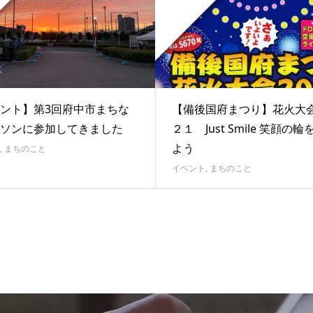
ント】第3回府中市まちな
【備後国府まつり】花火大
ソンに参加してきました
２１ Just Smile 笑顔の
よう
,
まちのこと
イベント
,
まちのこと