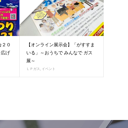
会２０
【オンライン展示会】「がすすま
輪を広げ
いる」～おうちで みんなで ガス
展～
ＬＰガス
,
イベント